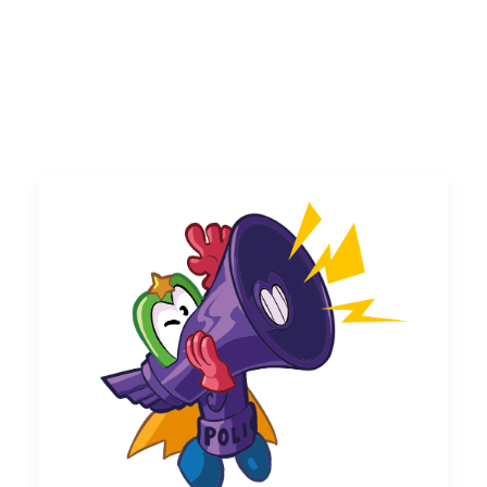
Atención al consumidor
Careers
Intranet
España
Search