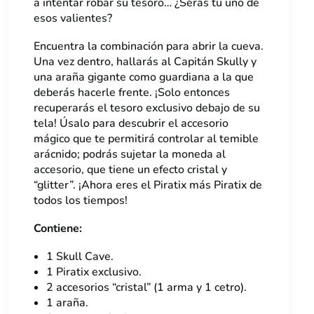
a intentar robar su tesoro… ¿Serás tú uno de
esos valientes?
Encuentra la combinación para abrir la cueva.
Una vez dentro, hallarás al Capitán Skully y
una araña gigante como guardiana a la que
deberás hacerle frente. ¡Solo entonces
recuperarás el tesoro exclusivo debajo de su
tela! Úsalo para descubrir el accesorio
mágico que te permitirá controlar al temible
arácnido; podrás sujetar la moneda al
accesorio, que tiene un efecto cristal y
“glitter”. ¡Ahora eres el Piratix más Piratix de
todos los tiempos!
Contiene:
1 Skull Cave.
1 Piratix exclusivo.
2 accesorios “cristal” (1 arma y 1 cetro).
1 araña.