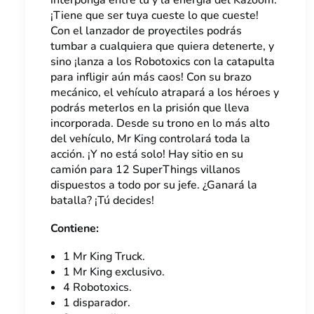
interponga entre tu y la energía del Kazoom.
¡Tiene que ser tuya cueste lo que cueste!
Con el lanzador de proyectiles podrás
tumbar a cualquiera que quiera detenerte, y
sino ¡lanza a los Robotoxics con la catapulta
para infligir aún más caos! Con su brazo
mecánico, el vehículo atrapará a los héroes y
podrás meterlos en la prisión que lleva
incorporada. Desde su trono en lo más alto
del vehículo, Mr King controlará toda la
acción. ¡Y no está solo! Hay sitio en su
camión para 12 SuperThings villanos
dispuestos a todo por su jefe. ¿Ganará la
batalla? ¡Tú decides!
Contiene:
1 Mr King Truck.
1 Mr King exclusivo.
4 Robotoxics.
1 disparador.