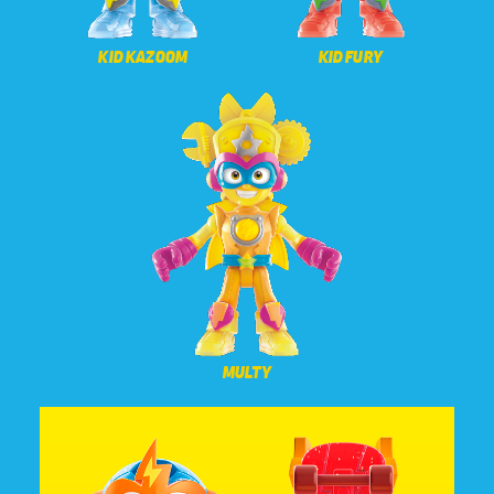
KID KAZOOM
KID FURY
MULTY