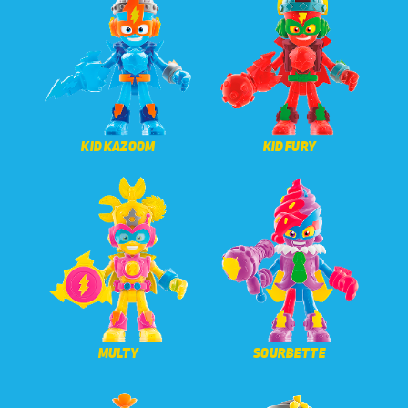
Atención al consumidor
Careers
KID KAZOOM
KID FURY
Intranet
España
MULTY
SOURBETTE
Search