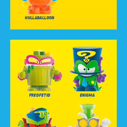
HULLABALLOON
FRED FETID
ENIGMA