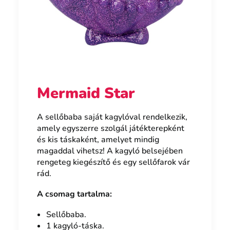
Mermaid Star
A sellőbaba saját kagylóval rendelkezik,
amely egyszerre szolgál játékterepként
és kis táskaként, amelyet mindig
magaddal vihetsz! A kagyló belsejében
rengeteg kiegészítő és egy sellőfarok vár
rád.
A csomag tartalma:
Sellőbaba.
1 kagyló-táska.