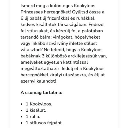
Ismerd meg a különleges Kookyloos
Princesses hercegnőket! Gyűjtsd össze a
6 új babát új frizurákkal és ruhákkal,
kedves kisállatok társaságában. Fedezd
fel stílusukat, és készülj fel a palotában
tartandó bálra: virágokat, hópelyheket
vagy inkább szivárvány ihlette stílust
választod? Ne feledd, hogy a Kookyloos
babáknak 3 különböző arckifejezésük van,
amelyeket egyetlen kattintással
megváltoztathatsz. Indulj el a Kookyloos
hercegnőkkel királyi utazásokra, és élj át
ezernyi kalandot!
A csomag tartalma:
1 Kookyloos.
1 kisállat.
1 ruha.
1 stílusos fejpánt.