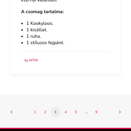
ezernyi kalandot!
A csomag tartalma:
1 Kookyloos.
1 kisállat.
1 ruha.
1 stílusos fejpánt.
by MTW
1
2
3
4
5
…
9