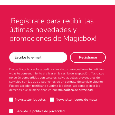
Atención al consumidor
¡Regístrate para recibir las
últimas novedades y
Careers
promociones de Magicbox!
Intranet
Desde Magicbox solo te pedimos los datos para gestionar tu petición
y das tu consentimiento al clicar en la casilla de aceptación. Tus datos
no serán compartidos con terceros, salvo aquellos proveedores de
España
servicios con los que disponemos de un contrato de servicio vigente.
Puedes acceder, rectificar o suprimir los datos, así como ejercer los
derechos que se mencionan en nuestra
política de privacidad
.
Newsletter juguetes
Newsletter juegos de mesa
Search
Acepto la
política de privacidad