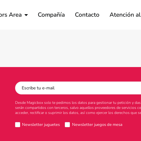
ors Area
Compañía
Contacto
Atención a
Desde Magicbox solo te pedimos los datos para gestionar tu petición y das t
serán compartidos con terceros, salvo aquellos proveedores de servicios c
acceder, rectificar o suprimir los datos, así como ejercer los derechos que
Newsletter juguetes
Newsletter juegos de mesa