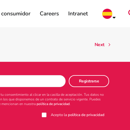
l consumidor
Careers
Intranet
Next
u consentimiento al clicar en la casilla de aceptación. Tus datos no
on los que disponemos de un contrato de servicio vigente. Puedes
 se mencionan en nuestra
política de privacidad
.
Acepto la
política de privacidad