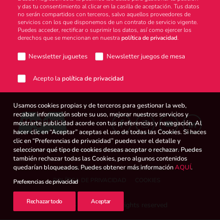
y das tu consentimiento al clicar en la casilla de aceptación. Tus datos
no serán compartidos con terceros, salvo aquellos proveedores de
Atención al consumidor
servicios con los que disponemos de un contrato de servicio vigente.
Puedes acceder, rectificar o suprimir los datos, así como ejercer los
derechos que se mencionan en nuestra
política de privacidad
.
Newsletter juguetes
Newsletter juegos de mesa
Careers
Acepto la
política de privacidad
Usamos cookies propias y de terceros para gestionar la web,
Intranet
recabar información sobre su uso, mejorar nuestros servicios y
mostrarte publicidad acorde con tus preferencias y navegación. Al
hacer clic en “Aceptar” aceptas el uso de todas las Cookies. Si haces
clic en “Preferencias de privacidad” puedes ver el detalle y
seleccionar qué tipo de cookies deseas aceptar o rechazar. Puedes
España
también rechazar todas las Cookies, pero algunos contenidos
quedarían bloqueados. Puedes obtener más información
AQUÍ
.
CANAL DE DENUNCIAS
AVISO LEGAL
POLÍTICA DE PRIVACIDAD
COOKIES
Preferencias de privacidad
Search
Rechazar todo
Aceptar
© 2026 Magicbox.
All rights reserved