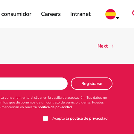
l consumidor
Careers
Intranet
Next
u consentimiento al clicar en la casilla de aceptación. Tus datos no
on los que disponemos de un contrato de servicio vigente. Puedes
 se mencionan en nuestra
política de privacidad
.
Acepto la
política de privacidad