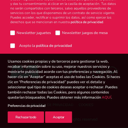
y das tu consentimiento al clicar en la casilla de aceptación. Tus datos
no serán compartidos con terceros, salvo aquellos proveedores de
Atención al consumidor
servicios con los que disponemos de un contrato de servicio vigente.
Puedes acceder, rectificar o suprimir los datos, así como ejercer los
derechos que se mencionan en nuestra
política de privacidad
.
Newsletter juguetes
Newsletter juegos de mesa
Careers
Acepto la
política de privacidad
Usamos cookies propias y de terceros para gestionar la web,
Intranet
recabar información sobre su uso, mejorar nuestros servicios y
mostrarte publicidad acorde con tus preferencias y navegación. Al
hacer clic en “Aceptar” aceptas el uso de todas las Cookies. Si haces
clic en “Preferencias de privacidad” puedes ver el detalle y
seleccionar qué tipo de cookies deseas aceptar o rechazar. Puedes
España
también rechazar todas las Cookies, pero algunos contenidos
quedarían bloqueados. Puedes obtener más información
AQUÍ
.
CANAL DE DENUNCIAS
AVISO LEGAL
POLÍTICA DE PRIVACIDAD
COOKIES
Preferencias de privacidad
Search
Rechazar todo
Aceptar
© 2026 Magicbox.
All rights reserved