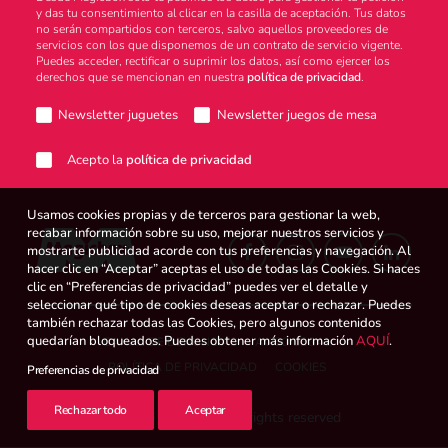
y das tu consentimiento al clicar en la casilla de aceptación. Tus datos
no serán compartidos con terceros, salvo aquellos proveedores de
Atención al consumidor
servicios con los que disponemos de un contrato de servicio vigente.
Puedes acceder, rectificar o suprimir los datos, así como ejercer los
derechos que se mencionan en nuestra
política de privacidad
.
Newsletter juguetes
Newsletter juegos de mesa
Careers
Acepto la
política de privacidad
Usamos cookies propias y de terceros para gestionar la web,
Intranet
recabar información sobre su uso, mejorar nuestros servicios y
mostrarte publicidad acorde con tus preferencias y navegación. Al
hacer clic en “Aceptar” aceptas el uso de todas las Cookies. Si haces
clic en “Preferencias de privacidad” puedes ver el detalle y
seleccionar qué tipo de cookies deseas aceptar o rechazar. Puedes
España
también rechazar todas las Cookies, pero algunos contenidos
quedarían bloqueados. Puedes obtener más información
AQUÍ
.
CANAL DE DENUNCIAS
AVISO LEGAL
POLÍTICA DE PRIVACIDAD
COOKIES
Preferencias de privacidad
Search
Rechazar todo
Aceptar
© 2026 Magicbox.
All rights reserved