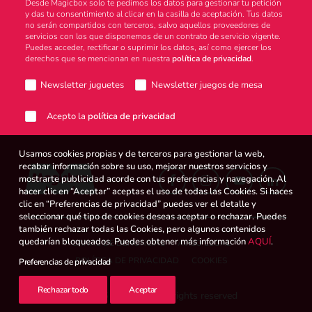
Desde Magicbox solo te pedimos los datos para gestionar tu petición
y das tu consentimiento al clicar en la casilla de aceptación. Tus datos
no serán compartidos con terceros, salvo aquellos proveedores de
servicios con los que disponemos de un contrato de servicio vigente.
Puedes acceder, rectificar o suprimir los datos, así como ejercer los
derechos que se mencionan en nuestra
política de privacidad
.
Newsletter juguetes
Newsletter juegos de mesa
Acepto la
política de privacidad
Usamos cookies propias y de terceros para gestionar la web,
recabar información sobre su uso, mejorar nuestros servicios y
mostrarte publicidad acorde con tus preferencias y navegación. Al
hacer clic en “Aceptar” aceptas el uso de todas las Cookies. Si haces
clic en “Preferencias de privacidad” puedes ver el detalle y
seleccionar qué tipo de cookies deseas aceptar o rechazar. Puedes
también rechazar todas las Cookies, pero algunos contenidos
quedarían bloqueados. Puedes obtener más información
AQUÍ
.
CANAL DE DENUNCIAS
AVISO LEGAL
POLÍTICA DE PRIVACIDAD
COOKIES
Preferencias de privacidad
Rechazar todo
Aceptar
© 2026 Magicbox.
All rights reserved