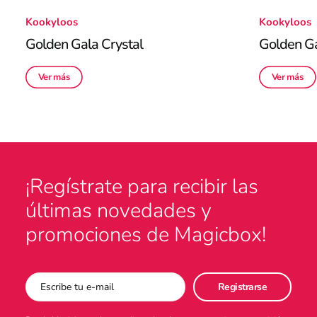
Kookyloos
Kookyloos
Golden Gala Crystal
Golden Ga
Ver más
Ver más
¡Regístrate para recibir las
últimas novedades y
promociones de Magicbox!