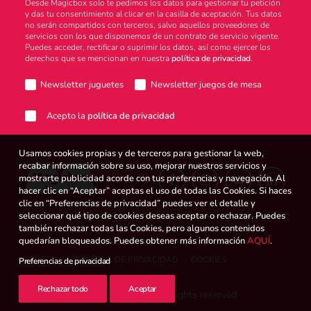
Desde Magicbox solo te pedimos los datos para gestionar tu petición
y das tu consentimiento al clicar en la casilla de aceptación. Tus datos
no serán compartidos con terceros, salvo aquellos proveedores de
servicios con los que disponemos de un contrato de servicio vigente.
Puedes acceder, rectificar o suprimir los datos, así como ejercer los
derechos que se mencionan en nuestra
política de privacidad
.
Newsletter juguetes
Newsletter juegos de mesa
Acepto la
política de privacidad
Usamos cookies propias y de terceros para gestionar la web,
recabar información sobre su uso, mejorar nuestros servicios y
mostrarte publicidad acorde con tus preferencias y navegación. Al
hacer clic en “Aceptar” aceptas el uso de todas las Cookies. Si haces
clic en “Preferencias de privacidad” puedes ver el detalle y
seleccionar qué tipo de cookies deseas aceptar o rechazar. Puedes
también rechazar todas las Cookies, pero algunos contenidos
quedarían bloqueados. Puedes obtener más información
AQUÍ
.
CANAL DE DENUNCIAS
AVISO LEGAL
POLÍTICA DE PRIVACIDAD
COOKIES
Preferencias de privacidad
Rechazar todo
Aceptar
© 2026 Magicbox.
All rights reserved