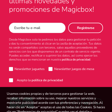
últimas novedades y
promociones de Magicbox!
Desde Magicbox solo te pedimos los datos para gestionar tu petición
y das tu consentimiento al clicar en la casilla de aceptación. Tus datos
no serán compartidos con terceros, salvo aquellos proveedores de
servicios con los que disponemos de un contrato de servicio vigente.
Puedes acceder, rectificar o suprimir los datos, así como ejercer los
derechos que se mencionan en nuestra
política de privacidad
.
Newsletter juguetes
Newsletter juegos de mesa
Acepto la
política de privacidad
Usamos cookies propias y de terceros para gestionar la web,
recabar información sobre su uso, mejorar nuestros servicios y
mostrarte publicidad acorde con tus preferencias y navegación. Al
hacer clic en “Aceptar” aceptas el uso de todas las Cookies. Si haces
clic en “Preferencias de privacidad” puedes ver el detalle y