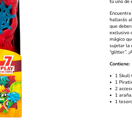
tú uno de 
Encuentra 
hallarás a
que deberá
exclusivo 
mágico que
sujetar la
“glitter”.
Contiene:
1 Skull
1 Pirati
2 acceso
1 araña
1 tesoro