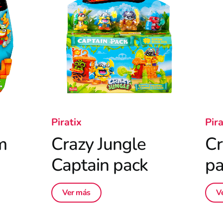
Piratix
Pira
m
Crazy Jungle
Cr
Captain pack
pa
Ver más
V