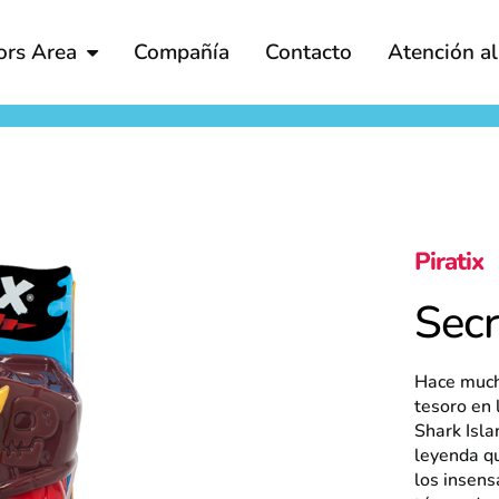
ors Area
Compañía
Contacto
Atención a
Piratix
Secr
Hace mucho
tesoro en 
Shark Isla
leyenda qu
los insens