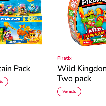
Piratix
ain Pack
Wild Kingdo
Two pack
ás
Ver más