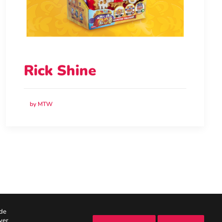
Rick Shine
by MTW
rde
ver