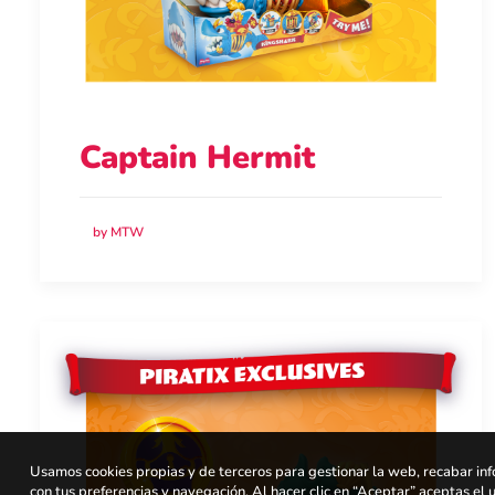
Captain Hermit
by MTW
Usamos cookies propias y de terceros para gestionar la web, recabar inf
con tus preferencias y navegación. Al hacer clic en “Aceptar” aceptas el 