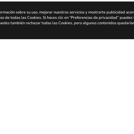
ormación sobre su uso, mejorar nuestros servicios y mostrarte publicidad aco
uso de todas las Cookies. Si haces clic en “Preferencias de privacidad” puedes 
 Puedes también rechazar todas las Cookies, pero algunos contenidos quedaría
1
2
3
4