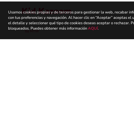
Kid Kazoom
Usamos cookies propias y de terceros para gestionar la web, recabar inf
con tus preferencias y navegación. Al hacer clic en “Aceptar” aceptas el 
el detalle y seleccionar qué tipo de cookies deseas aceptar o rechazar.
bloqueados. Puedes obtener más información
AQUÍ
.
by MTW
¡Regístrate para recibir las
últimas novedades y