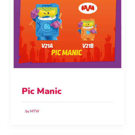
Pic Manic
by MTW