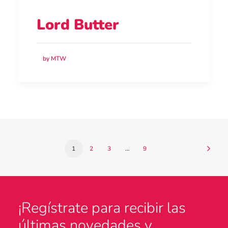
Lord Butter
by MTW
1
2
3
…
9
¡Regístrate para recibir las
últimas novedades y