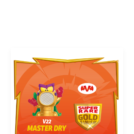
Atención al consumidor
Careers
Intranet
España
Search