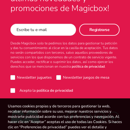
promociones de Magicbox!
Desde Magicbox solo te pedimos los datos para gestionar tu petición
y das tu consentimiento al clicar en la casilla de aceptación. Tus datos
no serán compartidos con terceros, salvo aquellos proveedores de
servicios con los que disponemos de un contrato de servicio vigente.
Puedes acceder, rectificar o suprimir los datos, así como ejercer los
derechos que se mencionan en nuestra
política de privacidad
.
Newsletter juguetes
Newsletter juegos de mesa
Acepto la
política de privacidad
Usamos cookies propias y de terceros para gestionar la web,
recabar información sobre su uso, mejorar nuestros servicios y
mostrarte publicidad acorde con tus preferencias y navegación. Al
hacer clic en “Aceptar” aceptas el uso de todas las Cookies. Si haces
clic en “Preferencias de privacidad” puedes ver el detalle y