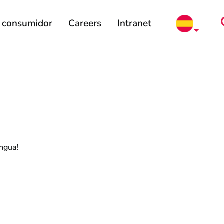
l consumidor
Careers
Intranet
engua!