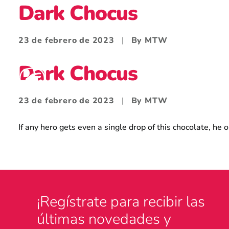
Dark Chocus
23 de febrero de 2023
|
By
MTW
Dark Chocus
23 de febrero de 2023
|
By
MTW
If any hero gets even a single drop of this chocolate, he or
¡Regístrate para recibir las
últimas novedades y