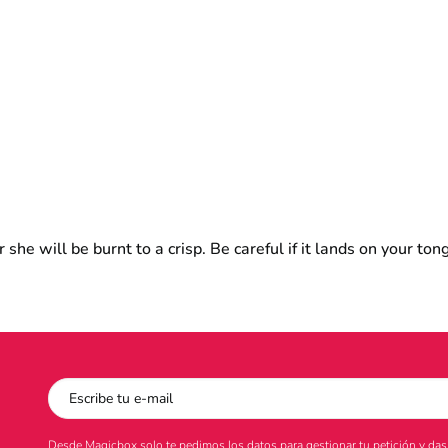
 she will be burnt to a crisp. Be careful if it lands on your ton
Desde Magicbox solo te pedimos los datos para gestionar tu petición y das t