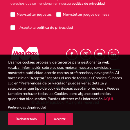
derechos que se mencionan en nuestra
política de privacidad
.
Atención al consumidor
Newsletter juguetes
Newsletter juegos de mesa
Acepto la
política de privacidad
Careers
Usamos cookies propias y de terceros para gestionar la web,
Intranet
recabar información sobre su uso, mejorar nuestros servicios y
mostrarte publicidad acorde con tus preferencias y navegación. Al
hacer clic en “Aceptar” aceptas el uso de todas las Cookies. Si haces
CANAL DE DENUNCIAS
AVISO LEGAL
clic en “Preferencias de privacidad” puedes ver el detalle y
POLÍTICA DE PRIVACIDAD
COOKIES
seleccionar qué tipo de cookies deseas aceptar o rechazar. Puedes
España
también rechazar todas las Cookies, pero algunos contenidos
quedarían bloqueados. Puedes obtener más información
AQUÍ
.
© 2026 Magicbox.
All rights reserved
Preferencias de privacidad
Search
Rechazar todo
Aceptar