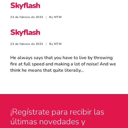
Skyflash
Atención al consumidor
23 de febrero de 2023
|
By
MTW
Skyflash
Careers
23 de febrero de 2023
|
By
MTW
He always says that you have to live by throwing
Intranet
fire at full speed and making a lot of noise! And we
think he means that quite literally…
España
¡Regístrate para recibir las
Search
últimas novedades y