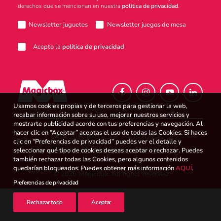
derechos que se mencionan en nuestra
política de privacidad
.
Atención al consumidor
Newsletter juguetes
Newsletter juegos de mesa
Acepto la
política de privacidad
Careers
Usamos cookies propias y de terceros para gestionar la web,
Intranet
recabar información sobre su uso, mejorar nuestros servicios y
mostrarte publicidad acorde con tus preferencias y navegación. Al
hacer clic en “Aceptar” aceptas el uso de todas las Cookies. Si haces
CANAL DE DENUNCIAS
AVISO LEGAL
clic en “Preferencias de privacidad” puedes ver el detalle y
POLÍTICA DE PRIVACIDAD
COOKIES
seleccionar qué tipo de cookies deseas aceptar o rechazar. Puedes
España
también rechazar todas las Cookies, pero algunos contenidos
quedarían bloqueados. Puedes obtener más información
AQUÍ
.
© 2026 Magicbox.
All rights reserved
Preferencias de privacidad
Search
Rechazar todo
Aceptar