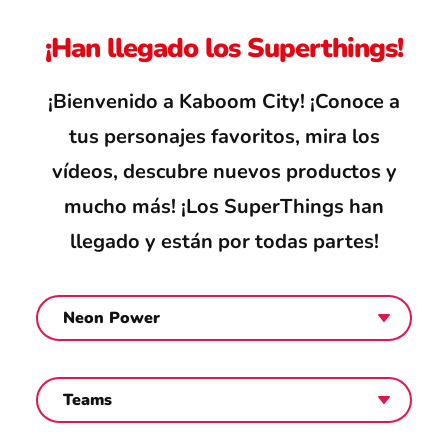
Atención al consumidor
¡Han llegado los Superthings!
¡Bienvenido a Kaboom City! ¡Conoce a
Careers
tus personajes favoritos, mira los
vídeos, descubre nuevos productos y
mucho más! ¡Los SuperThings han
Intranet
llegado y están por todas partes!
España
Search