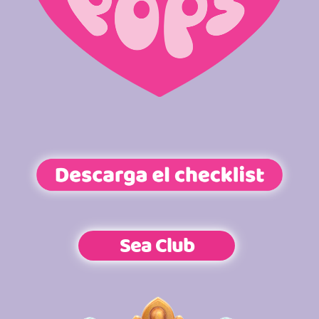
Atención al consumidor
Careers
Intranet
España
Sea Club
Search