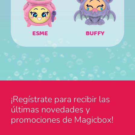
ESME
BUFFY
¡Regístrate para recibir las
últimas novedades y
promociones de Magicbox!