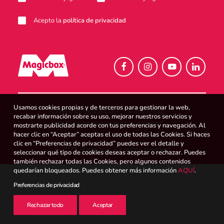
Atención al consumidor
Acepto la
política de privacidad
Careers
Usamos cookies propias y de terceros para gestionar la web,
Intranet
CANAL DE DENUNCIAS
AVISO LEGAL
recabar información sobre su uso, mejorar nuestros servicios y
POLÍTICA DE PRIVACIDAD
COOKIES
mostrarte publicidad acorde con tus preferencias y navegación. Al
hacer clic en “Aceptar” aceptas el uso de todas las Cookies. Si haces
clic en “Preferencias de privacidad” puedes ver el detalle y
© 2026 Magicbox.
All rights reserved
seleccionar qué tipo de cookies deseas aceptar o rechazar. Puedes
España
también rechazar todas las Cookies, pero algunos contenidos
quedarían bloqueados. Puedes obtener más información
AQUÍ
.
Preferencias de privacidad
Search
Rechazar todo
Aceptar