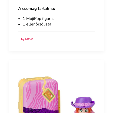
A csomag tartalma:
1 MojiPop figura.
1 ellenőrzőlista.
by MTW