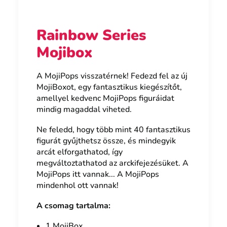
Rainbow Series
Mojibox
A MojiPops visszatérnek! Fedezd fel az új
MojiBoxot, egy fantasztikus kiegészítőt,
amellyel kedvenc MojiPops figuráidat
mindig magaddal viheted.
Ne feledd, hogy több mint 40 fantasztikus
figurát gyűjthetsz össze, és mindegyik
arcát elforgathatod, így
megváltoztathatod az arckifejezésüket. A
MojiPops itt vannak... A MojiPops
mindenhol ott vannak!
A csomag tartalma:
1 MojiBox.