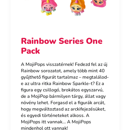
Rainbow Series One
Pack
A MojiPops visszatérnek! Fedezd fel az új
Rainbow sorozatot, amely több mint 40
gyűjthető figurát tartalmaz – megtalálod-
e az ultra ritka Rainbow Sparkle-t? Ez a
figura egy csillogó, brokátos egyszarvú,
de a MojiPop bármilyen tárgy, állat vagy
növény lehet. Forgasd el a figurák arcát,
hogy megváltoztasd az arckifejezésüket,
és egyedi történeteket alkoss. A
MojiPops itt vannak... A MojiPops
mindenhol ott vannak!