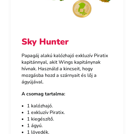
Sky Hunter
Papagáj alakú kalózhajó exkluzív Piratix
kapitánnyal, akit Wings kapitánynak
hívnak. Használd a kincseit, hogy
mozgásba hozd a szárnyait és lőj a
ágyújával.
A csomag tartalma:
1 kalózhajó.
1 exkluzív Piratix.
1 kiegészítő.
1 ágyú.
1 lövedék.