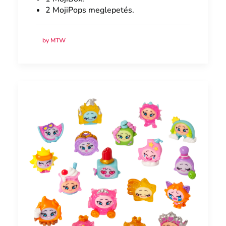
2 MojiPops meglepetés.
by MTW