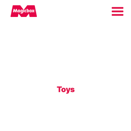
Márkáink
Vállalat
Magyarország
Toys
Keresés