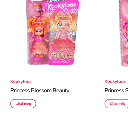
Kookyloos
Kookyloos
Princess Blossom Beauty
Princess 
Lásd még
Lásd még