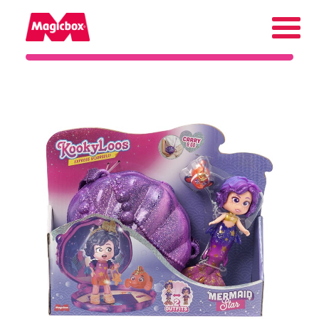
Márkáink
Vállalat
Magyarország
Keresés