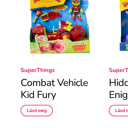
SuperThings
SuperT
Combat Vehicle
Hid
Kid Fury
Eni
Lásd még
Lásd 