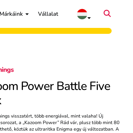
Márkáink
Vállalat
hings
om Power Battle Five
k
ngs visszatért, több energiával, mint valaha! Új
 sorozat, a „Kazoom Power” Rád vár, plusz több mint 80
jthető, köztük az ultraritka Enigma egy új változatban. A