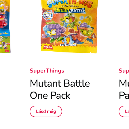
SuperThings
Sup
Mutant Battle
Mu
One Pack
Pa
Lásd még
L