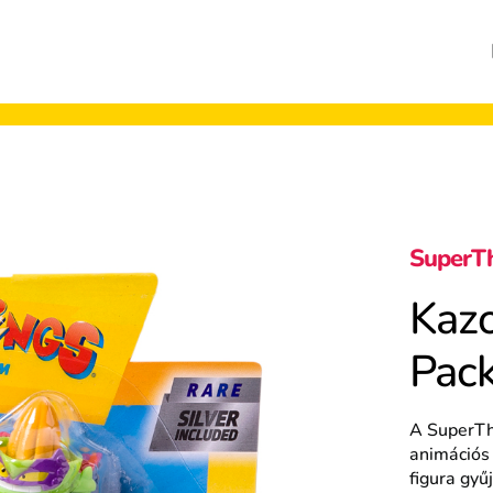
SuperT
Kazo
Pac
A SuperThi
animációs
figura gyű