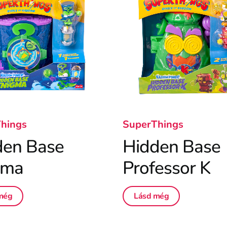
hings
SuperThings
den Base
Hidden Base
gma
Professor K
még
Lásd még