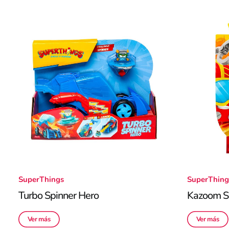
SuperThings
SuperThing
Turbo Spinner Hero
Kazoom S
Ver más
Ver más