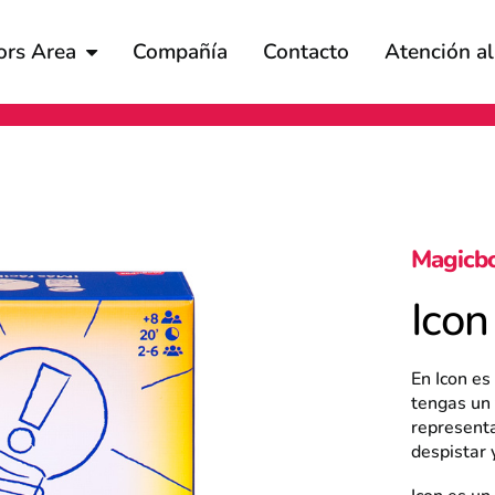
ors Area
Compañía
Contacto
Atención a
Magicb
Icon
En Icon es
tengas un 
representa
despistar 