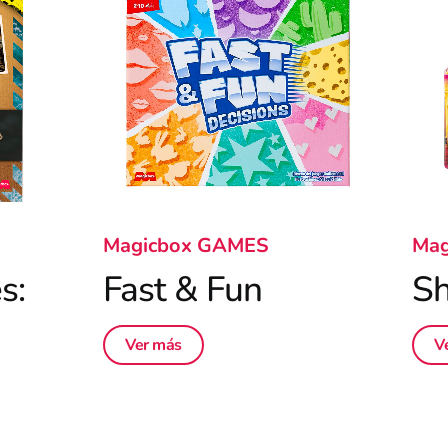
Magicbox GAMES
Mag
s:
Fast & Fun
Sh
Ver más
V