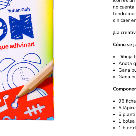
Icon es un
no cuenta 
tendremos 
sin caer e
¡La creati
Cómo se j
Dibuja t
Anota q
Gana pu
Gana pu
Componen
96 ficha
6 lápice
6 planti
1 bolsa 
1 bloc d