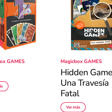
box GAMES
Magicbox GAMES
Hidden Game
Una Travesía
ás
Fatal
Ver más