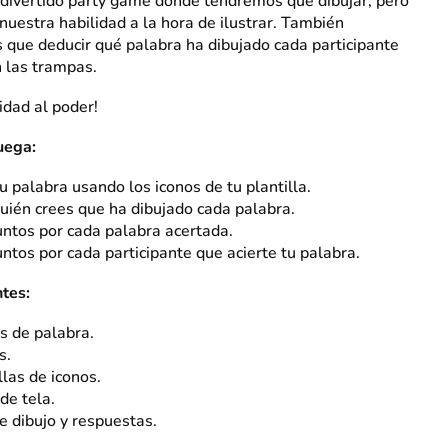
 divertido party game donde tendremos que dibujar, pero
nuestra habilidad a la hora de ilustrar. También
que deducir qué palabra ha dibujado cada participante
n las trampas.
vidad al poder!
uega:
u palabra usando los iconos de tu plantilla.
uién crees que ha dibujado cada palabra.
ntos por cada palabra acertada.
ntos por cada participante que acierte tu palabra.
tes:
s de palabra.
s.
llas de iconos.
de tela.
e dibujo y respuestas.