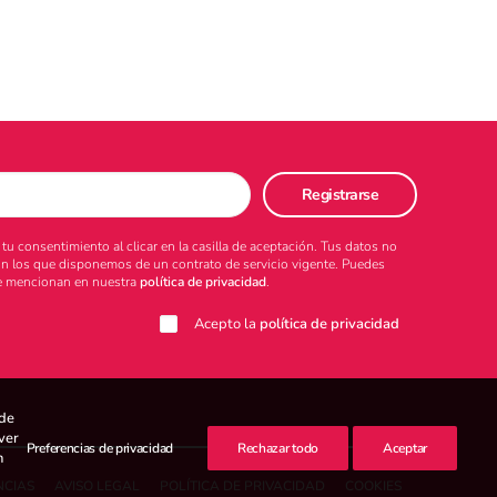
u consentimiento al clicar en la casilla de aceptación. Tus datos no
on los que disponemos de un contrato de servicio vigente. Puedes
 se mencionan en nuestra
política de privacidad
.
Acepto la
política de privacidad
rde
ver
Preferencias de privacidad
Rechazar todo
Aceptar
n
NCIAS
AVISO LEGAL
POLÍTICA DE PRIVACIDAD
COOKIES