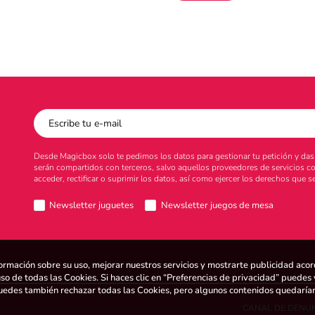
Desde Magicbox solo te pedimos los datos para gestionar tu petición y das t
serán compartidos con terceros, salvo aquellos proveedores de servicios c
acceder, rectificar o suprimir los datos, así como ejercer los derechos que
Newsletter juguetes
Newsletter juegos de mesa
ormación sobre su uso, mejorar nuestros servicios y mostrarte publicidad aco
uso de todas las Cookies. Si haces clic en “Preferencias de privacidad” puedes 
 Puedes también rechazar todas las Cookies, pero algunos contenidos quedaría
CANAL DE DENU