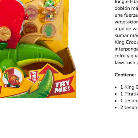
Jungle Isl
doblón mág
una fuerz
vegetación
algo de va
sumar más 
King Croc 
interponga
cofre y gu
Jawcrush p
Contiene:
1 King C
1 Pirati
1 tesoro
2 tesor