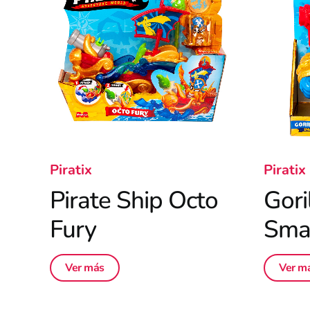
Piratix
Piratix
Pirate Ship Octo
Gori
Fury
Sma
Ver más
Ver m