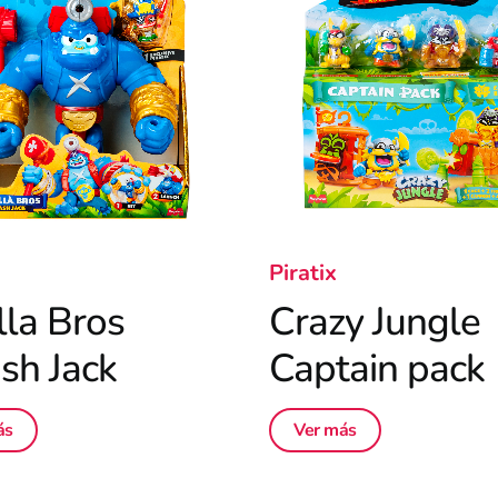
Piratix
lla Bros
Crazy Jungle
sh Jack
Captain pack
ás
Ver más