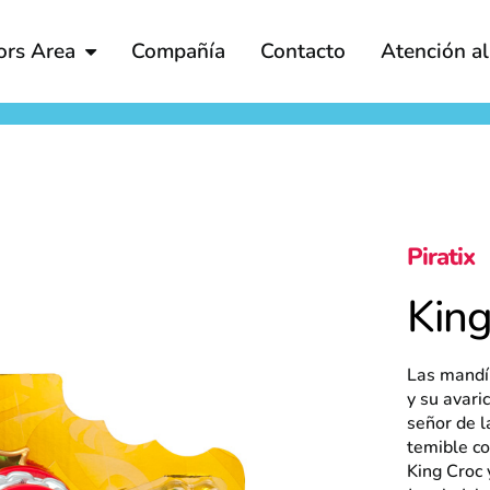
ors Area
Compañía
Contacto
Atención a
Piratix
King
Las mandíb
y su avari
señor de l
temible co
King Croc 