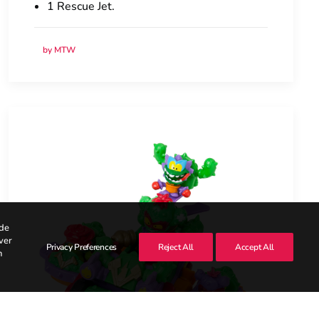
1 Rescue Jet.
by MTW
rde
ver
Privacy Preferences
Reject All
Accept All
n