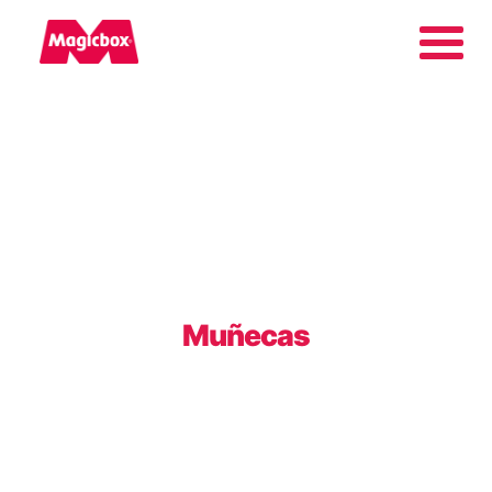
As nossas marcas
Collectors Area
Quem somos
Muñecas
Contato