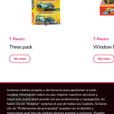
T-Racers
T-Racers
Three pack
Window 
Ver mais
Ver mais
Usamos cookies propias y de terceros para gestionar la web,
recabar información sobre su uso, mejorar nuestros servicios y
mostrarte publicidad acorde con tus preferencias y navegación. Al
hacer clic en “Aceptar” aceptas el uso de todas las Cookies. Si haces
clic en “Preferencias de privacidad” puedes ver el detalle y
seleccionar qué tipo de cookies deseas aceptar o rechazar. Puedes