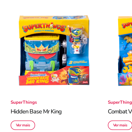
SuperThings
SuperThing
Hidden Base Mr King
Combat Ve
Ver mais
Ver mais