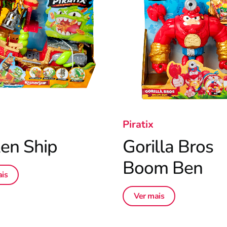
Piratix
en Ship
Gorilla Bros
Boom Ben
is
Ver mais