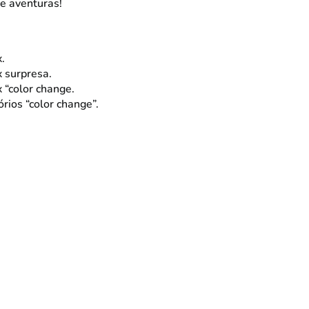
e aventuras!
x.
x surpresa.
x “color change.
rios “color change”.