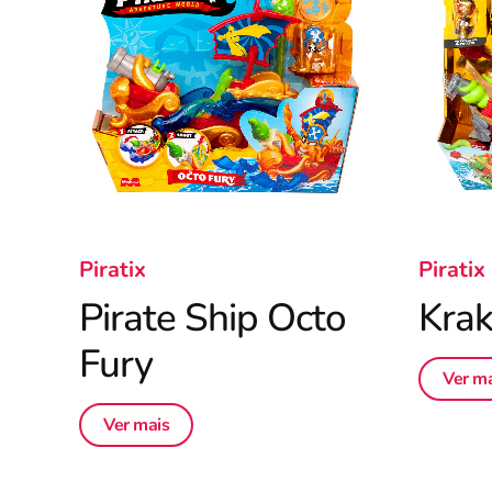
Piratix
Piratix
Pirate Ship Octo
Krak
Fury
Ver ma
Ver mais