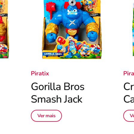
Piratix
Pira
Gorilla Bros
Cr
Smash Jack
Ca
Ver mais
V