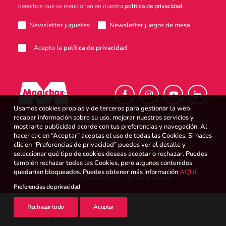
derechos que se mencionan en nuestra
política de privacidad
.
Atención al consumidor
Newsletter juguetes
Newsletter juegos de mesa
Acepto la
política de privacidad
Careers
Usamos cookies propias y de terceros para gestionar la web,
Intranet
recabar información sobre su uso, mejorar nuestros servicios y
mostrarte publicidad acorde con tus preferencias y navegación. Al
hacer clic en “Aceptar” aceptas el uso de todas las Cookies. Si haces
CANAL DE DENUNCIAS
AVISO LEGAL
clic en “Preferencias de privacidad” puedes ver el detalle y
POLÍTICA DE PRIVACIDAD
COOKIES
seleccionar qué tipo de cookies deseas aceptar o rechazar. Puedes
España
también rechazar todas las Cookies, pero algunos contenidos
quedarían bloqueados. Puedes obtener más información
AQUÍ
.
© 2026 Magicbox.
All rights reserved
Preferencias de privacidad
Search
Rechazar todo
Aceptar