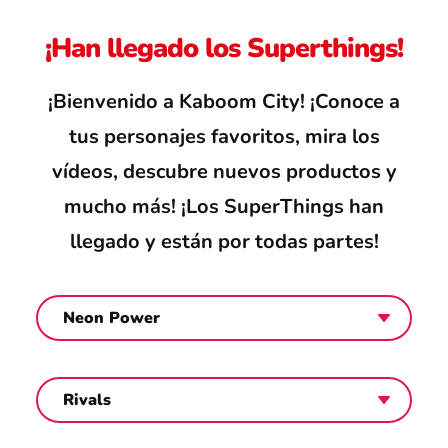
Atención al consumidor
¡Han llegado los Superthings!
¡Bienvenido a Kaboom City! ¡Conoce a
Careers
tus personajes favoritos, mira los
vídeos, descubre nuevos productos y
mucho más! ¡Los SuperThings han
Intranet
llegado y están por todas partes!
España
Search