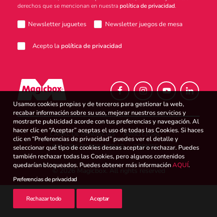
derechos que se mencionan en nuestra
política de privacidad
.
Atención al consumidor
Newsletter juguetes
Newsletter juegos de mesa
Acepto la
política de privacidad
Careers
Usamos cookies propias y de terceros para gestionar la web,
Intranet
recabar información sobre su uso, mejorar nuestros servicios y
mostrarte publicidad acorde con tus preferencias y navegación. Al
hacer clic en “Aceptar” aceptas el uso de todas las Cookies. Si haces
CANAL DE DENUNCIAS
AVISO LEGAL
clic en “Preferencias de privacidad” puedes ver el detalle y
POLÍTICA DE PRIVACIDAD
COOKIES
seleccionar qué tipo de cookies deseas aceptar o rechazar. Puedes
España
también rechazar todas las Cookies, pero algunos contenidos
quedarían bloqueados. Puedes obtener más información
AQUÍ
.
© 2026 Magicbox.
All rights reserved
Preferencias de privacidad
Search
Rechazar todo
Aceptar