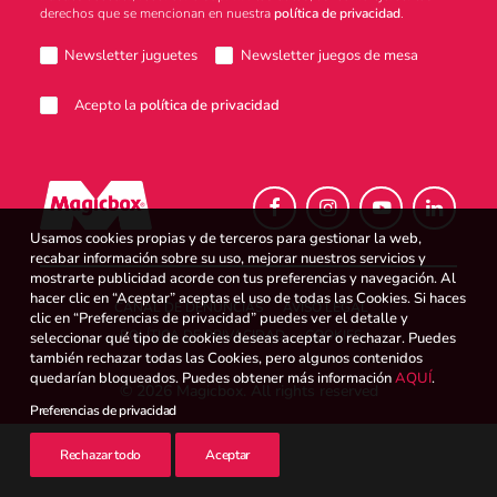
derechos que se mencionan en nuestra
política de privacidad
.
Atención al consumidor
Newsletter juguetes
Newsletter juegos de mesa
Acepto la
política de privacidad
Careers
Usamos cookies propias y de terceros para gestionar la web,
Intranet
recabar información sobre su uso, mejorar nuestros servicios y
mostrarte publicidad acorde con tus preferencias y navegación. Al
hacer clic en “Aceptar” aceptas el uso de todas las Cookies. Si haces
CANAL DE DENUNCIAS
AVISO LEGAL
clic en “Preferencias de privacidad” puedes ver el detalle y
POLÍTICA DE PRIVACIDAD
COOKIES
seleccionar qué tipo de cookies deseas aceptar o rechazar. Puedes
España
también rechazar todas las Cookies, pero algunos contenidos
quedarían bloqueados. Puedes obtener más información
AQUÍ
.
© 2026 Magicbox.
All rights reserved
Preferencias de privacidad
Search
Rechazar todo
Aceptar