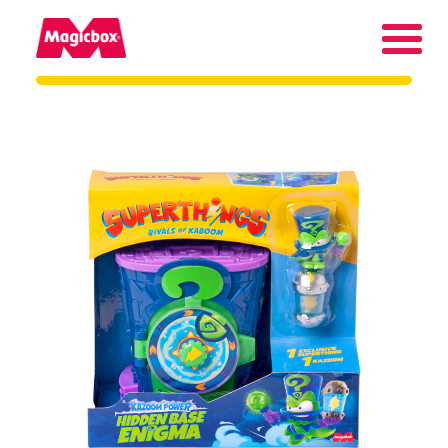
Márkáink
Vállalat
Magyarország
Keresés