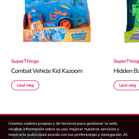
SuperThings
SuperThing
Combat Vehicle Kid Kazoom
Hidden Ba
Lásd még
Lásd még
Usamos cookies propias y de terceros para gestionar la web,
recabar información sobre su uso, mejorar nuestros servicios y
mostrarte publicidad acorde con tus preferencias y navegación. Al