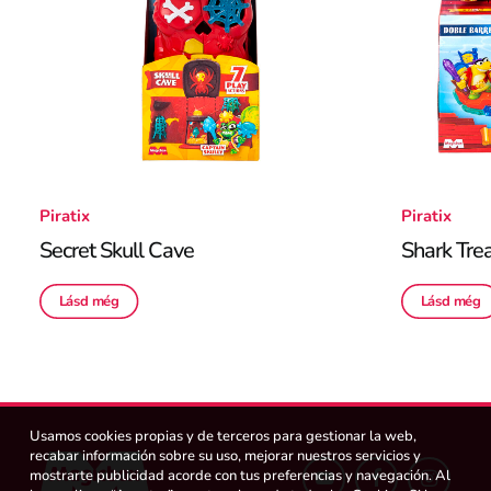
Piratix
Piratix
Secret Skull Cave
Shark Tre
Lásd még
Lásd még
Usamos cookies propias y de terceros para gestionar la web,
recabar información sobre su uso, mejorar nuestros servicios y
mostrarte publicidad acorde con tus preferencias y navegación. Al