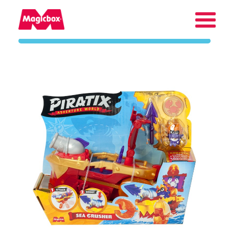
Márkáink
Vállalat
Magyarország
Keresés