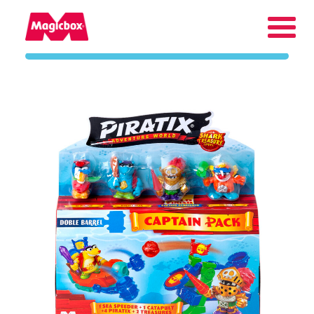
Márkáink
Vállalat
Magyarország
Keresés