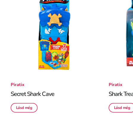
Piratix
Piratix
Secret Shark Cave
Shark Tre
Lásd még
Lásd még