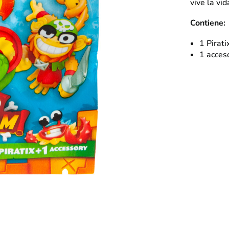
vive la vi
Contiene:
1 Pirati
1 acces