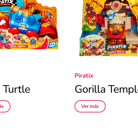
Piratix
 Turtle
Gorilla Templ
ás
Ver más