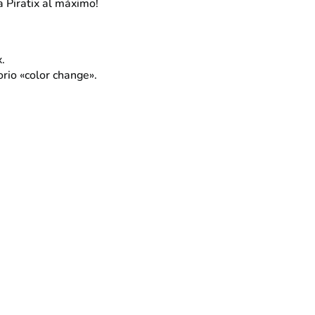
da Piratix al máximo!
x.
orio «color change».