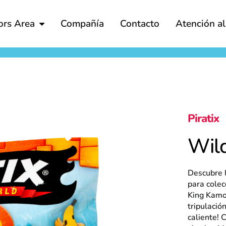
ors Area
Compañía
Contacto
Atención a
Piratix
Wil
Descubre l
para colec
King Kamo 
tripulació
caliente! 