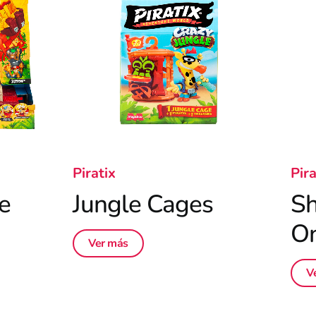
Piratix
Pira
e
Jungle Cages
Sh
On
Ver más
V