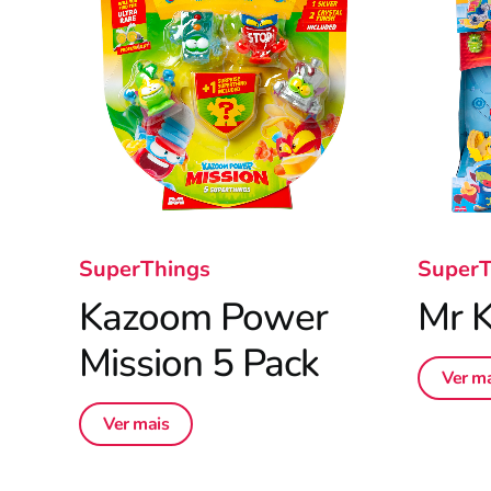
SuperThings
SuperT
Kazoom Power
Mr K
Mission 5 Pack
Ver ma
Ver mais