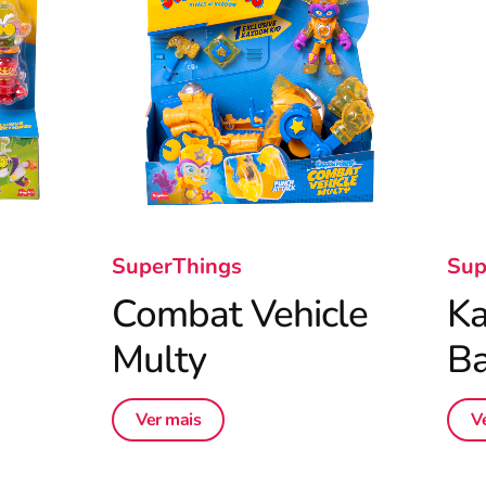
SuperThings
Sup
Combat Vehicle
K
Multy
Ba
Ver mais
V