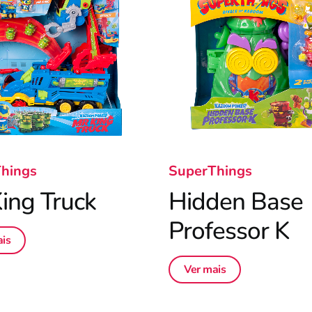
hings
SuperThings
ing Truck
Hidden Base
Professor K
is
Ver mais