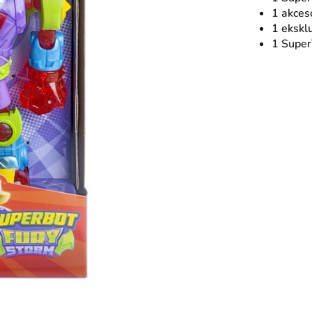
1 akces
1 ekskl
1 Super