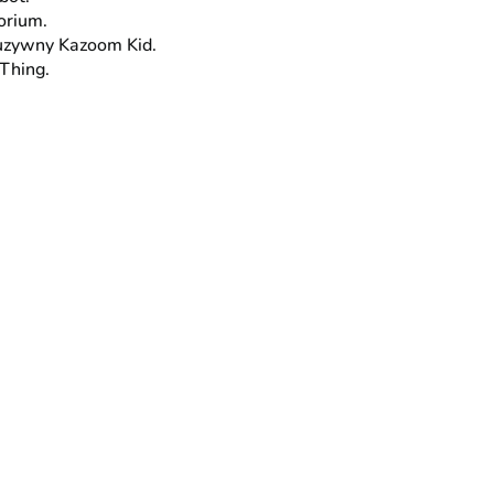
orium.
uzywny Kazoom Kid.
Thing.