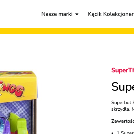
Nasze marki
Kącik Kolekcjoner
SuperT
Supe
Superbot 
skrzydła. 
Zawartość
1 Super