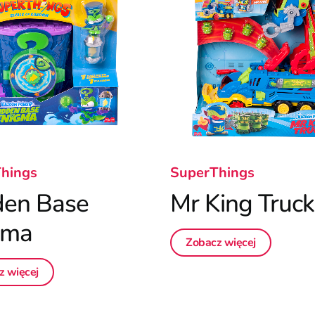
hings
SuperThings
den Base
Mr King Truck
gma
Zobacz więcej
z więcej