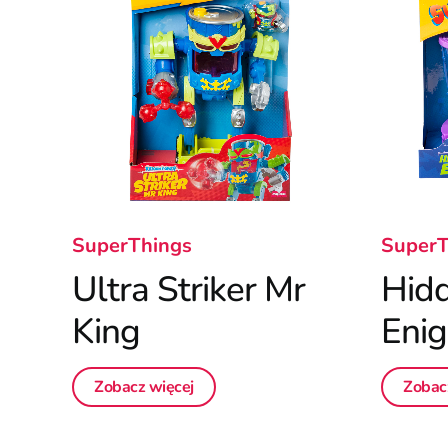
SuperThings
SuperT
Ultra Striker Mr
Hid
King
Eni
Zobacz więcej
Zobac