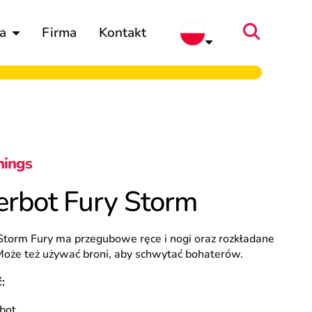
a
Firma
Kontakt
hings
rbot Fury Storm
Storm Fury ma przegubowe ręce i nogi oraz rozkładane
Może też używać broni, aby schwytać bohaterów.
:
bot.