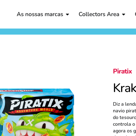
As nossas marcas
Collectors Area
Piratix
Krak
Diz a lend
navio pira
do tesour
controla o
agora os g