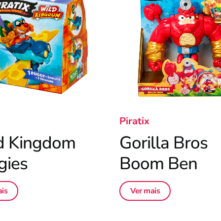
Piratix
d Kingdom
Gorilla Bros
gies
Boom Ben
is
Ver mais