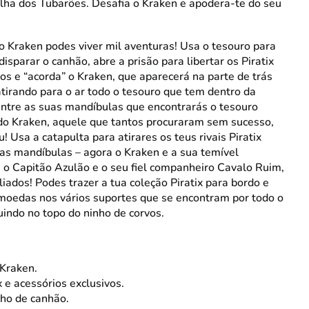
Ilha dos Tubarões. Desafia o Kraken e apodera-te do seu
o Kraken podes viver mil aventuras! Usa o tesouro para
disparar o canhão, abre a prisão para libertar os Piratix
os e “acorda” o Kraken, que aparecerá na parte de trás
atirando para o ar todo o tesouro que tem dentro da
entre as suas mandíbulas que encontrarás o tesouro
 do Kraken, aquele que tantos procuraram sem sucesso,
u! Usa a catapulta para atirares os teus rivais Piratix
as mandíbulas – agora o Kraken e a sua temível
, o Capitão Azulão e o seu fiel companheiro Cavalo Ruim,
liados! Podes trazer a tua coleção Piratix para bordo e
 moedas nos vários suportes que se encontram por todo o
luindo no topo do ninho de corvos.
 Kraken.
x e acessórios exclusivos.
cho de canhão.