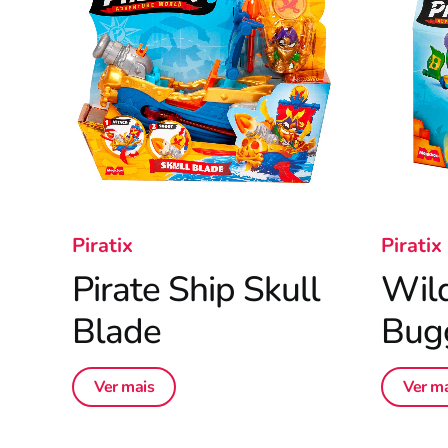
Piratix
Piratix
Pirate Ship Skull
Wil
Blade
Bug
Ver mais
Ver ma