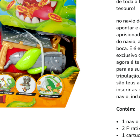
de toda a 
tesouro!
no navio d
apontar e 
aprisionad
do navio, 
boca. E é 
exclusivo
agora é te
para as su
tripulação
são teus a
inserir as
navio, inc
Contém:
1 navio
2 Pirati
1 cartu