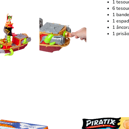
1 tesour
6 tesou
1 bande
1 espad
1 âncor
1 prisão