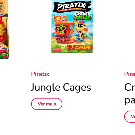
Piratix
Pira
Jungle Cages
Cr
pa
Ver mais
V