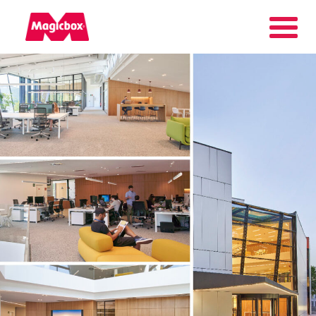
Nasze marki
Kącik Kolekcjonera
Firma
Kontakt