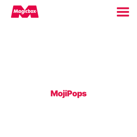
Nasze marki
Kącik Kolekcjonera
Firma
MojiPops
Kontakt