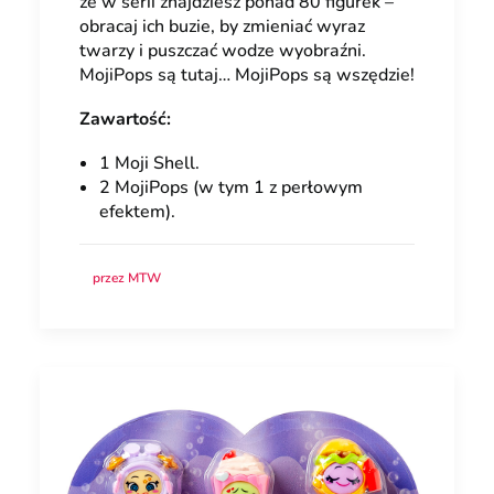
że w serii znajdziesz ponad 80 figurek –
obracaj ich buzie, by zmieniać wyraz
twarzy i puszczać wodze wyobraźni.
MojiPops są tutaj… MojiPops są wszędzie!
Zawartość:
1 Moji Shell.
2 MojiPops (w tym 1 z perłowym
efektem).
przez MTW