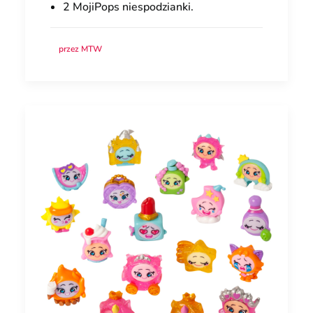
2 MojiPops niespodzianki.
przez MTW