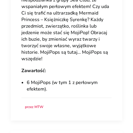
niespodzianka z grupy Sea Club, ze
wspaniałym perłowym efektem! Czy uda
Ci się trafić na ultrarzadką Mermaid
Princess – Księżniczkę Syrenkę? Każdy
przedmiot, zwierzątko, roślinka lub
jedzenie może stać się MojiPop! Obracaj
ich buzie, by zmieniać wyraz twarzy i
tworzyć swoje własne, wyjątkowe
historie. MojiPops są tutaj… MojiPops są
wszędzie!
Zawartość:
6 MojiPops (w tym 1 z perłowym
efektem).
przez MTW